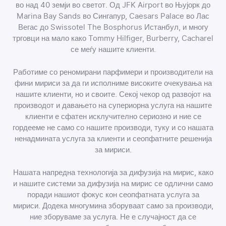
во над 40 земји во светот. Од JFK Airport во Њујорк до
Marina Bay Sands во Сингапур, Caesars Palace во Лас
Вегас до Swissotel The Bosphorus Истанбул, и многу
трговци на мало како Tommy Hilfiger, Burberry, Cacharel
се меѓу нашите клиенти.
Работиме со реномирани парфимери и производители на
фини мириси за да ги исполниме високите очекувања на
нашите клиенти, но и своите. Секој чекор од развојот на
производот и давањето на супериорна услуга на нашите
клиенти е сфатен исклучително сериозно и ние се
гордееме не само со нашите производи, туку и со нашата
ненадмината услуга за клиенти и сеопфатните решенија
за мириси.
Нашата напредна технологија за дифузија на мирис, како
и нашите системи за дифузија на мирис се одлични само
поради нашиот фокус кон сеопфатната услуга за
мириси. Додека многумина зборуваат само за производи,
ние зборуваме за услуга. Не е случајност да се