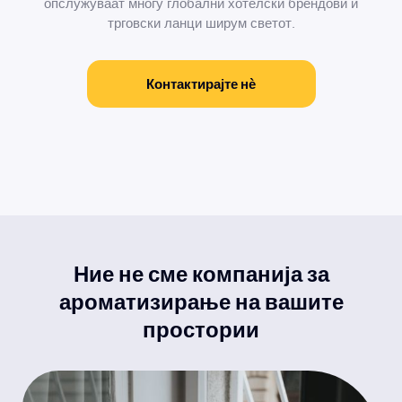
опслужуваат многу глобални хотелски брендови и
трговски ланци ширум светот.
Контактирајте нѐ
Ние не сме компанија за
ароматизирање на вашите
простории