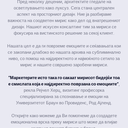
Пред неколку децении, архитектите гледале на
осветлувањето како луксуз. Сега стана централен
аспект на просторниот дизајн. Ние ја разбираме
важноста на соодветен мирис како дел од внатрешениот
дизајн. Нашиот искусен консалтинг тим за мириси се
фокусира на вистинското решение за секој клиент.
Нашата цел е да ги поврземе емоциите и сеќавањата кои
се закопани длабоко во нашата архива на сублиминално
ниво, со помош на најдиректното и најмоќното сетило за
мирис и нашите совршено заробени мириси.
“Маркетерите исто така го сакаат мирисот бидејќи тоа
е смислата која е најдиректно поврзана со емоциите”
,
рекла Рејчел Херц, визитинг професорка
специјализирана за спознавање и емоции на
Универзитетот Браун во Провиденс, Род Ајленд.
Откријте како можеме да Ви помогнеме да создадете
емоционална врска преку мириси што може да влијае