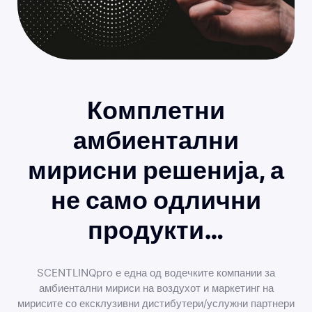
Комплетни
амбиентални
мирисни решенија, а
не само одлични
продукти…
SCENTLINQpro е една од водечките компании за
амбиентални мириси на воздухот и маркетинг на
мирисите со ексклузивни дистибутери/услужни партнери